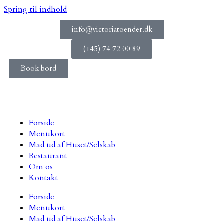
Spring til indhold
info@victoriatoender.dk
(+45) 74 72 00 89
Book bord
Forside
Menukort
Mad ud af Huset/Selskab
Restaurant
Om os
Kontakt
Forside
Menukort
Mad ud af Huset/Selskab