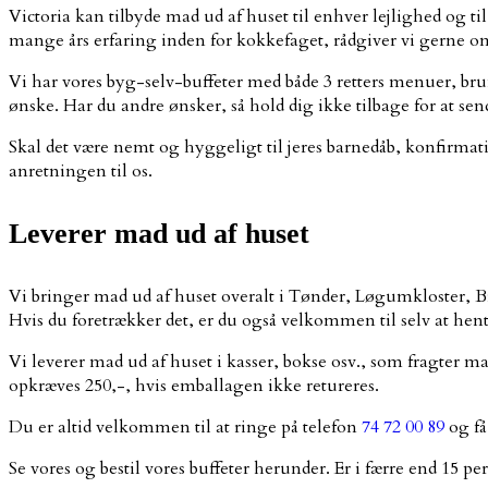
Victoria kan tilbyde mad ud af huset til enhver lejlighed og ti
mange års erfaring inden for kokkefaget, rådgiver vi gerne om 
Vi har vores byg-selv-buffeter med både 3 retters menuer, bru
ønske. Har du andre ønsker, så hold dig ikke tilbage for at se
Skal det være nemt og hyggeligt til jeres barnedåb, konfirmati
anretningen til os.
Leverer mad ud af huset
Vi bringer mad ud af huset overalt i Tønder, Løgumkloster, 
Hvis du foretrækker det, er du også velkommen til selv at hen
Vi leverer mad ud af huset i kasser, bokse osv., som fragter ma
opkræves 250,-, hvis emballagen ikke retureres.
Du er altid velkommen til at ringe på telefon
74 72 00 89
og få
Se vores og bestil vores buffeter herunder. Er i færre end 15 