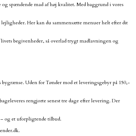
de og spændende mad af høj kvalitet. Med baggrund i vores
e lejligheder. Her kan du sammensætte menuer helt efter dit
af livets begivenheder, så overlad trygt madlavningen og
rs bygrænse. Uden for Tønder mod et leveringsgebyr på 150,-
lbageleveres rengjorte senest tre dage efter levering. Der
 og et uforpligtende tilbud.
oender.dk.