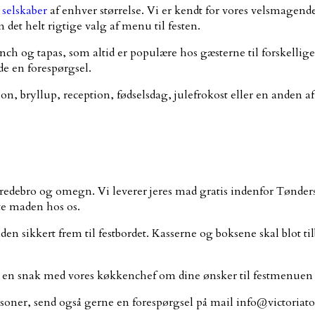
l
selskaber
af enhver størrelse. Vi er kendt for vores velsmagen
det helt rigtige valg af menu til festen.
nch og tapas, som altid er populære hos gæsterne til forskellig
nde en forespørgsel.
on, bryllup, reception, fødselsdag, julefrokost eller en anden 
Bredebro og omegn. Vi leverer jeres mad gratis indenfor Tønde
te maden hos os.
den sikkert frem til festbordet. Kasserne og boksene skal blot ti
 en snak med vores køkkenchef om dine ønsker til festmenuen –
personer, send også gerne en forespørgsel på mail info@victoriat