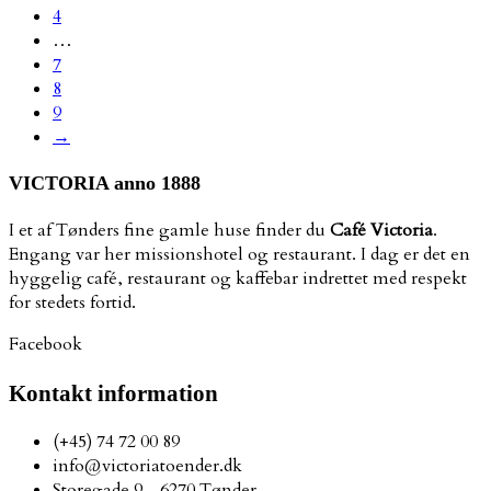
4
…
7
8
9
→
VICTORIA anno 1888
I et af Tønders fine gamle huse finder du
Café Victoria
.
Engang var her missionshotel og restaurant. I dag er det en
hyggelig café, restaurant og kaffebar indrettet med respekt
for stedets fortid.
Facebook
Kontakt information
(+45) 74 72 00 89
info@victoriatoender.dk
Storegade 9 - 6270 Tønder