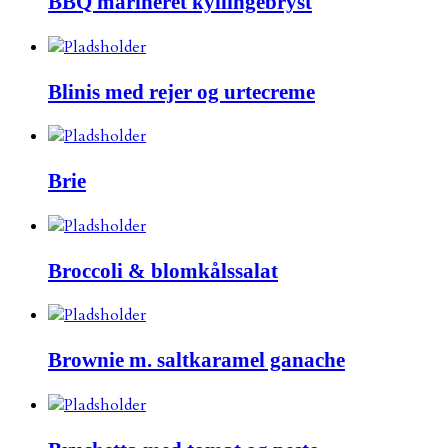
BBQ marineret kyllingebryst
Blinis med rejer og urtecreme
Brie
Broccoli & blomkålssalat
Brownie m. saltkaramel ganache