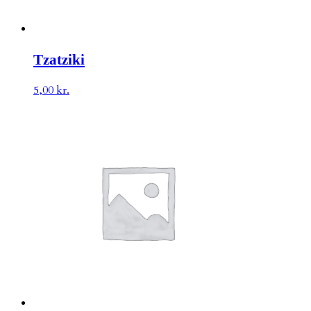
Tzatziki
5,00
kr.