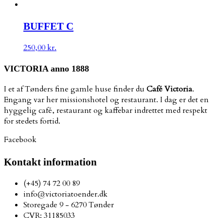
BUFFET C
250,00
kr.
VICTORIA anno 1888
I et af Tønders fine gamle huse finder du
Café Victoria
.
Engang var her missionshotel og restaurant. I dag er det en
hyggelig café, restaurant og kaffebar indrettet med respekt
for stedets fortid.
Facebook
Kontakt information
(+45) 74 72 00 89
info@victoriatoender.dk
Storegade 9 - 6270 Tønder
CVR: 31185033