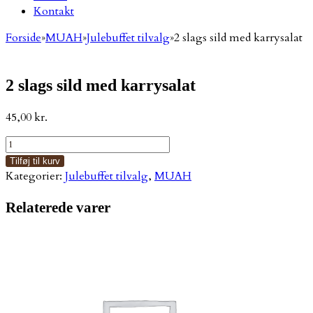
Kontakt
Forside
»
MUAH
»
Julebuffet tilvalg
»
2 slags sild med karrysalat
2 slags sild med karrysalat
45,00
kr.
2
slags
Tilføj til kurv
sild
Kategorier:
Julebuffet tilvalg
,
MUAH
med
karrysalat
Relaterede varer
antal