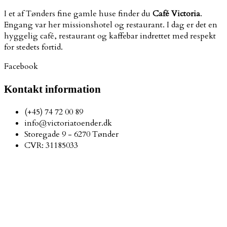
I et af Tønders fine gamle huse finder du
Café Victoria
.
Engang var her missionshotel og restaurant. I dag er det en
hyggelig café, restaurant og kaffebar indrettet med respekt
for stedets fortid.
Facebook
Kontakt information
(+45) 74 72 00 89
info@victoriatoender.dk
Storegade 9 - 6270 Tønder
CVR: 31185033
Åbningstider
Café
Mandag – Torsdag: 11.00 – 22.00 ​