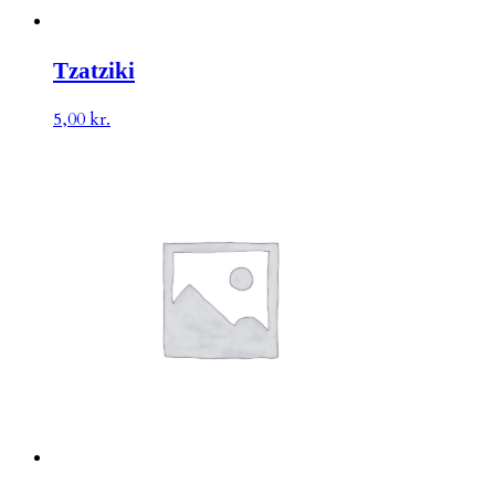
Tzatziki
5,00
kr.