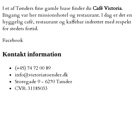
I et af Tønders fine gamle huse finder du
Café Victoria
.
Engang var her missionshotel og restaurant. I dag er det en
hyggelig café, restaurant og kaffebar indrettet med respekt
for stedets fortid.
Facebook
Kontakt information
(+45) 74 72 00 89
info@victoriatoender.dk
Storegade 9 - 6270 Tønder
CVR: 31185033
Åbningstider
Café
Mandag – Torsdag: 11.00 – 22.00 ​