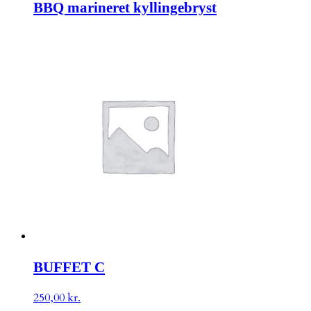
BBQ marineret kyllingebryst
BUFFET C
250,00
kr.