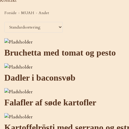
Kontakt
Forside
»
MUAH
»
Andet
Bruchetta med tomat og pesto
Dadler i baconsvøb
Falafler af søde kartofler
Kartoffelrösti med serrano og e